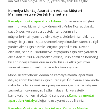
maliyet etkin bir çözüm olup, yeterli dayanıklılığı sağlar.
Kamelya Montaj Aparatları Adana: Müşteri
Memnuniyeti ve Destek Hizmetleri
Kamelya montaj aparatları Adana
ürünlerimizde müşteri
memnuniyeti bizim için çok önemlidir. Mnbe Ticaret olarak,
satış öncesi ve sonrası destek hizmetlerimiz ile
müşterilerimizin yanında olmaktayız. Ürünlerimiz hakkında
detaylı bilgi almak, sipariş vermek veya kurulum süreci ile ilgili
yardım almak için bizimle iletişime geçebilirsiniz. Uzman
ekibimiz, her türlü sorunuz ve ihtiyaçlarınız için size yardımcı
olmaktan mutluluk duyacaktır. Ayrıca, ürünlerimizde herhangi
bir sorun yaşamanız durumunda, hızlı ve etkili çözümler
sunarak memnuniyetinizi garanti altına alıyoruz.
Mnbe Ticaret olarak, Adana’da kamelya montaj aparatları
ihtiyaçlarınızı karşılamak için buradayız. Ürünlerimiz hakkında
daha fazla bilgi almak ve sipariş vermek için bizimle iletişime
geçmekten çekinmeyin. Sağlam, dayanıklı ve estetik
kamelyalar için en iyi çözümü sunuyoruz.
Kamelya montaj
aparatları Antalya
bloğumuzu ziyaret edebilirsiniz.
Kamelya Montaj Aparatları Adana, Kamelya Montaj