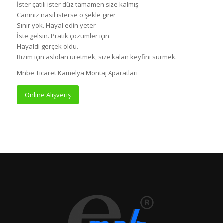
İster çatılı ister düz tamamen size kalmış
Canınız nasıl isterse o şekle girer
Sınır yok. Hayal edin yeter
İste gelsin. Pratik çözümler için
Hayaldi gerçek oldu.
Bizim için aslolan üretmek, size kalan keyfini sürmek.
Mnbe Ticaret Kamelya Montaj Aparatları
Online Alışveriş