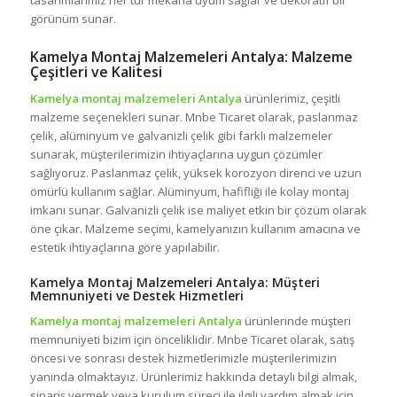
tasarımlarımız her tür mekana uyum sağlar ve dekoratif bir
görünüm sunar.
Kamelya Montaj Malzemeleri Antalya: Malzeme
Çeşitleri ve Kalitesi
Kamelya montaj malzemeleri Antalya
ürünlerimiz, çeşitli
malzeme seçenekleri sunar. Mnbe Ticaret olarak, paslanmaz
çelik, alüminyum ve galvanizli çelik gibi farklı malzemeler
sunarak, müşterilerimizin ihtiyaçlarına uygun çözümler
sağlıyoruz. Paslanmaz çelik, yüksek korozyon direnci ve uzun
ömürlü kullanım sağlar. Alüminyum, hafifliği ile kolay montaj
imkanı sunar. Galvanizli çelik ise maliyet etkin bir çözüm olarak
öne çıkar. Malzeme seçimi, kamelyanızın kullanım amacına ve
estetik ihtiyaçlarına göre yapılabilir.
Kamelya Montaj Malzemeleri Antalya: Müşteri
Memnuniyeti ve Destek Hizmetleri
Kamelya montaj malzemeleri Antalya
ürünlerinde müşteri
memnuniyeti bizim için önceliklidir. Mnbe Ticaret olarak, satış
öncesi ve sonrası destek hizmetlerimizle müşterilerimizin
yanında olmaktayız. Ürünlerimiz hakkında detaylı bilgi almak,
sipariş vermek veya kurulum süreci ile ilgili yardım almak için