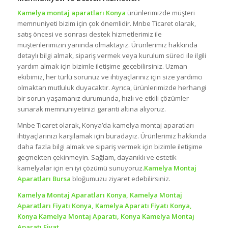
Kamelya montaj aparatları Konya
ürünlerimizde müşteri
memnuniyeti bizim için çok önemlidir. Mnbe Ticaret olarak,
satış öncesi ve sonrası destek hizmetlerimiz ile
müşterilerimizin yanında olmaktayız. Ürünlerimiz hakkında
detaylı bilgi almak, sipariş vermek veya kurulum süreci ile ilgili
yardım almak için bizimle iletişime geçebilirsiniz. Uzman
ekibimiz, her türlü sorunuz ve ihtiyaçlarınız için size yardımcı
olmaktan mutluluk duyacaktır. Ayrıca, ürünlerimizde herhangi
bir sorun yaşamanız durumunda, hızlı ve etkili çözümler
sunarak memnuniyetinizi garanti altına alıyoruz.
Mnbe Ticaret olarak, Konya’da kamelya montaj aparatları
ihtiyaçlarınızı karşılamak için buradayız. Ürünlerimiz hakkında
daha fazla bilgi almak ve sipariş vermek için bizimle iletişime
geçmekten çekinmeyin. Sağlam, dayanıklı ve estetik
kamelyalar için en iyi çözümü sunuyoruz.
Kamelya Montaj
Aparatları Bursa
bloğumuzu ziyaret edebilirsiniz.
Kamelya Montaj Aparatları Konya, Kamelya Montaj
Aparatları Fiyatı Konya, Kamelya Aparatı Fiyatı Konya,
Konya Kamelya Montaj Aparatı, Konya Kamelya Montaj
Aparatı Fiyat